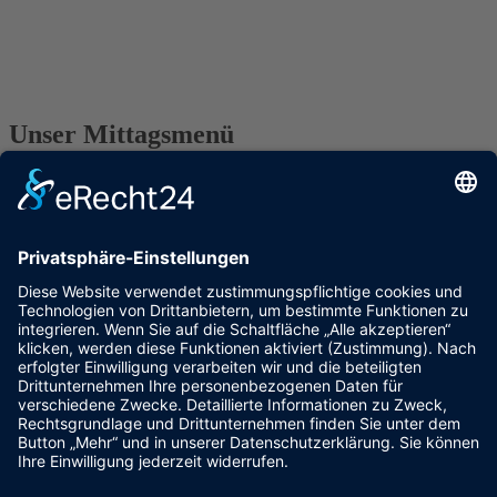
Was koche ich heute? Keine Idee?
Dann kommen Sie zu uns, wir bieten Ihnen täglich eine große
Auswahl an warmen Mittagessen zum Mitnehmen.
Guten Appetit!
Unser Mittagsmenü
Täglich ab 11:30 Uhr warmes Mittagessen zum Mitnehmen
Mo. – Fr. am Amselweg
(größere Vorbestellungen z.B. für Firmen sind möglich, Änderungen
vorbehalten )
Vom 03.04.23 bis 15.04.23 kein Mittagsmenü
Änderungen vorbehalten
Dienstag,
Schinkennudeln mit Salat
7,90 €
28.03.23
Mittwoch,
Hendlhaxn mit Kartoffelgratin
7,90 €
29.03.23